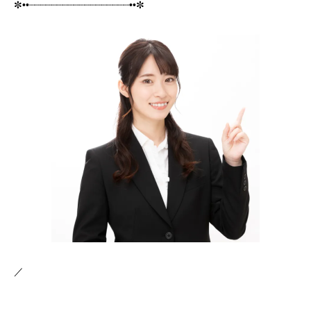
✼••┈┈┈┈┈┈┈┈┈┈┈┈┈┈┈┈┈┈••✼
／