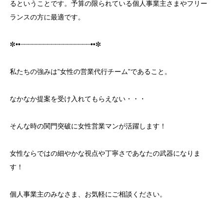
るということです。予算の限られている個人事業主さまやフリー
ランスの方に最適です。
目次
✼••┈┈┈┈┈┈┈┈┈┈┈┈┈┈┈┈┈┈••✼
独立したのに仕事がない！そんなお悩みありません
か？
私たちの強みは”女性の営業代行チーム”であること。
営業代行に依頼することで、個人事業主さまの悩み
が解決します
なかなか提案を受け入れてもらえない・・・
1.一人社長の個人事業主・フリーランスでも売上アッ
プを目指せる
そんな時の関門突破に女性営業マンが活躍します！
2.本業にコミットできる
女性ならではの細やかな視点や丁寧さであなたの武器になりま
3.プロの営業マンに相談ができる
す！
オンライン無料相談随時受付中
個人事業主のみなさま、お気軽にご相談ください。