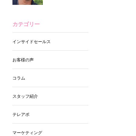
含む4件受注！信頼
営業代行で高粗利サ
できるパートナーと
ロン商材を拡
の二人三脚が生んだ
販！“ABテスト×フォ
成果
ーム営業”で成果を
リルデイジーで一緒
カテゴリー
出す秘訣とは？
に働く仲間を募集し
ています。
インサイドセールス
営業代行とはなんで
お客様の声
すか？業務内容・メ
リデメ・選び方やお
コラム
すすめ解説
営業代行会社の選び
スタッフ紹介
方｜価格や実績だけ
じゃない！信頼でき
テレアポ
るパートナーを見つ
けるポイント
企業のテレアポが継
マーケティング