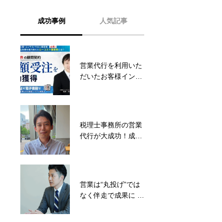
成功事例
人気記事
営業代行を利用いた
徹底比較!初めての営
だいたお客様インタ
業代行はフリーラン
ビュー：アーバン企
スと代行会社どちら
画株式会社 滝澤宗之
がおすすめ?
様
税理士事務所の営業
実際のテレアポシー
代行が大成功！成果
ンをご紹介します。
をあげたその営業手
法とは！？【お客様
の声】
営業は“丸投げ”では
営業代行の利用に最
なく伴走で成果に ―
適な業種とは？利用
ミルブレインズ合同
ケース別に徹底解
会社様事例ご紹介
説！