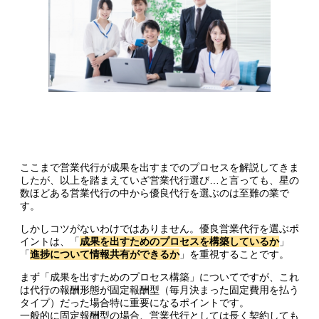
ここまで営業代行が成果を出すまでのプロセスを解説してきま
したが、以上を踏まえていざ営業代行選び…と言っても、星の
数ほどある営業代行の中から優良代行を選ぶのは至難の業で
す。
しかしコツがないわけではありません。優良営業代行を選ぶポ
イントは、「
成果を出すためのプロセスを構築しているか
」
「
進捗について情報共有ができるか
」を重視することです。
まず「成果を出すためのプロセス構築」についてですが、これ
は代行の報酬形態が固定報酬型（毎月決まった固定費用を払う
タイプ）だった場合特に重要になるポイントです。
一般的に固定報酬型の場合、営業代行としては長く契約しても