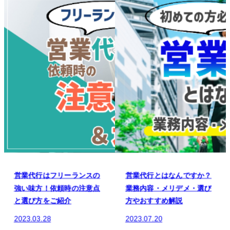
営業代行とはなんですか？
営業代行ならBtoCもお手の
業務内容・メリデメ・選び
物！BtoCセールスの重要性
方やおすすめ解説
と問題点
2023.07.20
2023.07.13