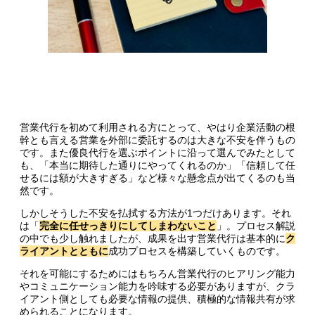
目次
営業代行で成果を出すには何ヶ月継続すればいい？
営業代行を初めて利用される方にとって、やはり企業活動の根
幹とも言える営業を外部に委託するのは大きな不安を伴うもの
成果を出すまでの詳細なプロセスとは？
です。また優良代行を選ぶポイントに沿って選んでみたとして
も、「本当に期待した通りにやってくれるのか」「信頼して任
優良営業代行を選ぶポイント
せるには額が大きすぎる」など様々な懸念点が出てくるのも当
然です。
最後に：営業代行に任せるのがどうしても不安なあなた
しかしそうした不安を払拭する方法が1つだけあります。それ
へ
は「
完全に任せっきりにしてしまわないこと
」。プロセス解説
の中でも少し触れましたが、成果を出す営業代行は基本的に
ク
ライアントとともに
成功プロセスを構築していくものです。
それを可能にするためにはもちろん営業代行のヒアリング能力
やコミュニケーション能力を吟味する必要がありますが、クラ
イアント側としても必要な情報の提供、積極的な情報共有が求
められることになります。