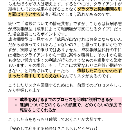
らえたほうが収入は増えます。すると中には、クライアントが
期待したほどの成果をあげることなく
ダラダラと契約期間を引
き延ばそうとする
業者が現れてしまう恐れがあるのです。
続いて「進捗についての情報共有」ですが、こちらは報酬形態
が成功報酬型（成果によって報酬額が可変になるタイプ）だっ
た場合重要になるポイントです。
成功報酬型は一見すると「成果が出なければお金にならないん
だから頑張ってくれるんじゃないの？」と思ってしまいがちで
すが、実際はその限りではありません。成功報酬型代行の中に
は複数のクライアントから一度に案件を獲得し、その中から最
も少ない労力で多くの利益が得られそうなものを選別する業者
もいます。その場合、もし「ここは大変なわりに利益が期待で
きない」と判断されてしまったら…。
依頼したにもかかわらず
まったく着手してもらえない
なんてリスクがあるのです。
こうしたリスクを回避するためにも、前章でのプロセスをしっ
かり把握した上で
成果をあげるまでのプロセスを明確に説明できるか
進捗についてどのくらいの頻度で、どのくらいの深度で
報告をしてくれるか
こうした点をきっちり確認しておくことが大切です。
【安心して利用する秘訣は？こちらもどうぞ↓↓↓】