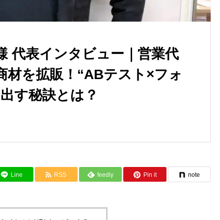
様 代表インタビュー｜営業代
材を拡販！“ABテスト×フォ
を出す秘訣とは？
Line
RSS
feedly
Pin it
note