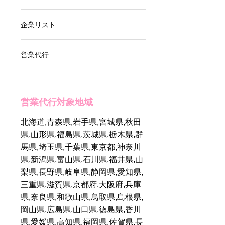
ビジネスを加速させ
よう！✨
企業リスト
営業代行
営業代行を格安で！
営業代行対象地域
失敗を防ぐ営業代行
北海道,青森県,岩手県,宮城県,秋田
の選び方！要チェッ
県,山形県,福島県,茨城県,栃木県,群
ク5項目徹底解説
馬県,埼玉県,千葉県,東京都,神奈川
県,新潟県,富山県,石川県,福井県,山
梨県,長野県,岐阜県,静岡県,愛知県,
営業戦略コンサルテ
三重県,滋賀県,京都府,大阪府,兵庫
ィングを利用すべき
県,奈良県,和歌山県,鳥取県,島根県,
シーンとは？選び方
は？
岡山県,広島県,山口県,徳島県,香川
県,愛媛県,高知県,福岡県,佐賀県,長