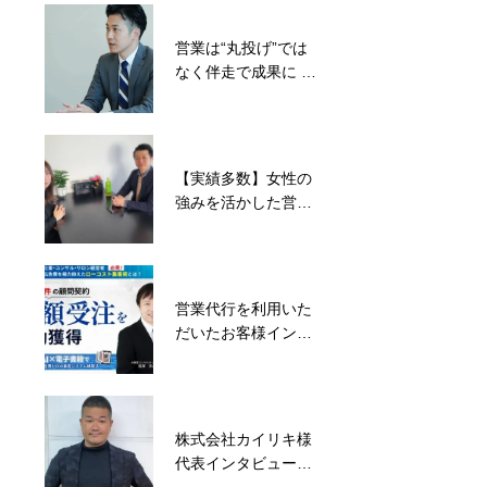
の二人三脚が生んだ
成果
営業は“丸投げ”では
営業代行おすすめ企
なく伴走で成果に ―
業多すぎ問題!?ニー
ミルブレインズ合同
ズに合う会社を選ぶ
会社様事例ご紹介
3つのポイント
【実績多数】女性の
効率化で増収増益！
強みを活かした営業
自社の営業マンには
代行で、アポ率
商談のみのスタイル
8.3％を達成！株式
を確立せよ
会社ビジネスコネク
ション高橋社長イン
営業代行を利用いた
実際のテレアポシー
タビュー
だいたお客様インタ
ンをご紹介します。
ビュー：アーバン企
画株式会社 滝澤宗之
様
株式会社カイリキ様
テレアポ代行でコス
代表インタビュー｜
ト削減＆利益増大！