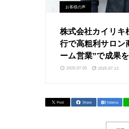
お客様の声
株式会社カイリキ
行で高粗利サロン商
ーム営業”で成果
2025.07.05
2025.07.13
Post
Share
Hatena