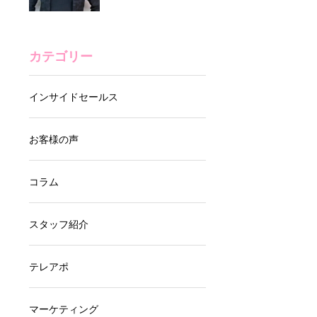
営業代行で高粗利サ
優良代行を選ぶ方法
ロン商材を拡
も教えます
販！“ABテスト×フォ
ーム営業”で成果を
営業リストの品質と
カテゴリー
出す秘訣とは？
は？テレアポ成果を
左右する重要ポイン
インサイドセールス
トを解説
営業は“丸投げ”では
お客様の声
なく伴走で成果に ―
ミルブレインズ合同
コラム
会社様事例ご紹介
“女性ならではの気
スタッフ紹介
遣い”が貴社の営業
を変える
テレアポ
営業代行サービスで
マーケティング