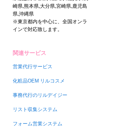
崎県,熊本県,大分県,宮崎県,鹿児島
圧倒的なリストマー
ケティングで “狙っ
県,沖縄県
た企業にピンポイン
※東京都内を中心に、全国オンラ
ト提案”
インで対応致します。
関連サービス
営業代行サービス
化粧品OEM リルコスメ
事務代行のリルデイジー
リスト収集システム
フォーム営業システム