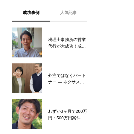
成功事例
人気記事
税理士事務所の営業
軽貨物の営業代行で
代行が大成功！成果
1台から3台へ！女性
をあげたその営業手
チームが実現した驚
法とは！？【お客様
きの成果とは
の声】
外注ではなくパート
見込み客を掘り起こ
ナー ― ネクサスリ
す！最高の方法を伝
ンクが実感したリル
授
デイジーの営業支援
わずか3ヶ月で200万
せっかく採用した営
円・500万円案件を
業マンがすぐ退職!?
含む4件受注！信頼
退職を防ぎつつ成果
できるパートナーと
を出す方法