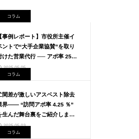
コラム
【事例レポート】市役所主催イ
ベントで“大手企業協賛”を取り
付けた営業代行 ── アポ率 25 %
を実現するまでの道のり
2025.05.05
コラム
忙閑差が激しいアスベスト除去
業界―― “訪問アポ率 4.25 ％”
を生んだ舞台裏をご紹介します

2025.05.03
コラム