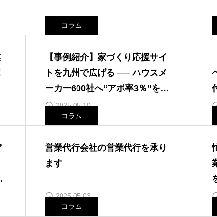
コラム
業
【事例紹介】家づくり応援サイ
ポ
トを九州で広げる ── ハウスメ
ーカー600社へ“アポ率3％”を実
現した営業設計
2025.05.10
コラム
ア
営業代行会社の営業代行を承り
ます
裏

2025.05.03
コラム