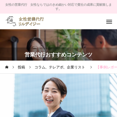
女性の営業代行 女性ならではのきめ細かい対応で貴社の成果に貢献致しま
す。
営業代行おすすめコンテンツ
投稿
コラム
テレアポ
企業リスト
【事例レポー