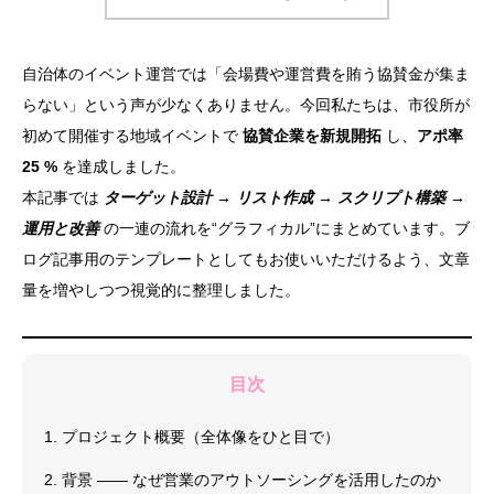
自治体のイベント運営では「会場費や運営費を賄う協賛金が集ま
らない」という声が少なくありません。今回私たちは、市役所が
初めて開催する地域イベントで
協賛企業を新規開拓
し、
アポ率
25 %
を達成しました。
本記事では
ターゲット設計 → リスト作成 → スクリプト構築 →
運用と改善
の一連の流れを“グラフィカル”にまとめています。ブ
ログ記事用のテンプレートとしてもお使いいただけるよう、文章
量を増やしつつ視覚的に整理しました。
目次
1. プロジェクト概要（全体像をひと目で）
2. 背景 ―― なぜ営業のアウトソーシングを活用したのか