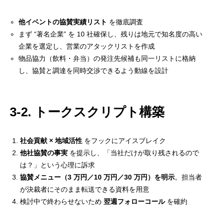
他イベントの協賛実績リスト
を徹底調査
まず “著名企業” を 10 社確保し、残りは地元で知名度の高い
企業を選定し、営業のアタックリストを作成
物品協力（飲料・弁当）の発注先候補も同一リストに格納
し、協賛と調達を同時交渉できるよう動線を設計
3-2. トークスクリプト構築
社会貢献 × 地域活性
をフックにアイスブレイク
他社協賛の事実
を提示し、「当社だけが取り残されるので
は？」という心理に訴求
協賛メニュー（3 万円／10 万円／30 万円）を明示
。担当者
が決裁者にそのまま転送できる資料を用意
検討中で終わらせないため
翌週フォローコール
を確約