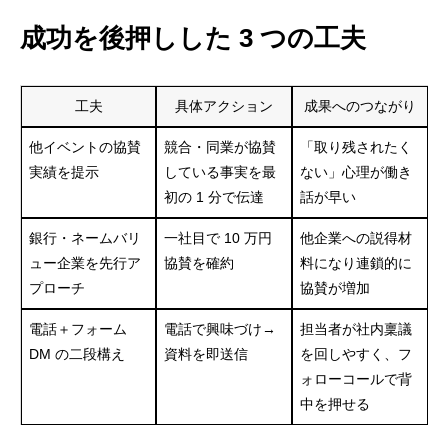
3-2. トークスクリプト構築
成功を後押しした 3 つの工夫
3-3. KPI の置き方
4. セールス体制と PDCA ―― 小さく作って毎週磨く
工夫
具体アクション
成果へのつながり
5. 営業の成功要因と学び
他イベントの協賛
競合・同業が協賛
「取り残されたく
成功を後押しした 3 つの工夫
実績を提示
している事実を最
ない」心理が働き
初の 1 分で伝達
話が早い
次回に向けた改善ポイント
6. 印象に残ったエピソード
銀行・ネームバリ
一社目で 10 万円
他企業への説得材
ュー企業を先行ア
協賛を確約
料になり連鎖的に
7. 類似案件へのアドバイス
プローチ
協賛が増加
8. お客様の声
電話＋フォーム
電話で興味づけ→
担当者が社内稟議
まとめ
DM の二段構え
資料を即送信
を回しやすく、フ
ォローコールで背
中を押せる