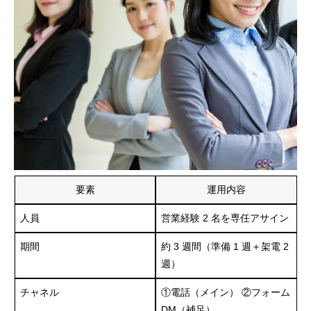
要素
運用内容
人員
営業経験 2 名を専任アサイン
期間
約 3 週間（準備 1 週＋架電 2
週）
チャネル
①電話（メイン） ②フォーム
DM（補足）