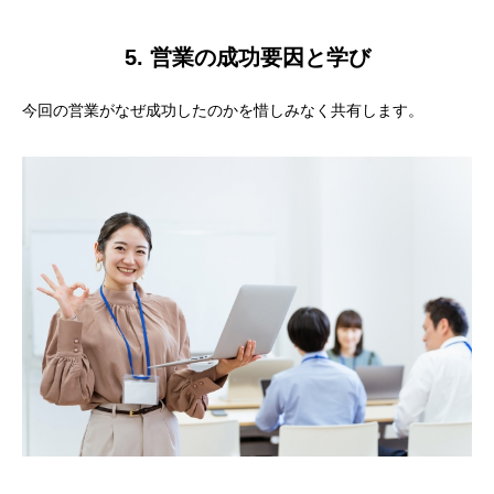
5. 営業の成功要因と学び
今回の営業がなぜ成功したのかを惜しみなく共有します。
目次
1. プロジェクト概要（全体像をひと目で）
2. 背景 ―― なぜ営業のアウトソーシングを活用した
のか
3. 営業設計と施策 ―― “社会貢献 × 地域活性”
3-1. 営業のアタックリスト生成