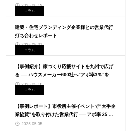
2025.06.19
コラム
建築・住宅ブランディング企業様との営業代行
打ち合わせレポート
2025.05.31
コラム
【事例紹介】家づくり応援サイトを九州で広げ
る ── ハウスメーカー600社へ“アポ率3％”を実
現した営業設計
2025.05.10
コラム
【事例レポート】市役所主催イベントで“大手企
業協賛”を取り付けた営業代行 ── アポ率 25 %
を実現するまでの道のり
2025.05.05