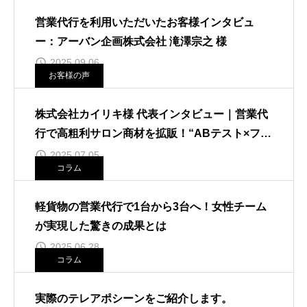
営業代行を利用いただいたお客様インタビュ
ー：アーバン企画株式会社 滝澤宗之 様
2025.09.06
お客様の声
株式会社カイリキ様 代表インタビュー｜営業代
行で高粗利サロン商材を拡販！“ABテスト×フォ
ーム営業”で成果を出す秘訣とは？
2025.07.05
コラム
軽貨物の営業代行で1台から3台へ！女性チーム
が実現した驚きの成果とは
2025.06.28
コラム
実際のテレアポシーンをご紹介します。