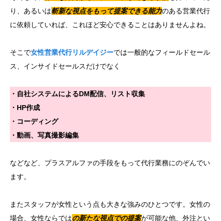
り、あるいは
斬新な視点をもって提案できる能力
のある営業代行
に依頼していれば、これほど安心できることはありませんよね。
目次
そこで
女性営業代行リルデイジー
では一般的なフィールドセール
依頼前に実績を確認する重要性とは
ス、インサイドセールスだけでなく
営業代行の実績は「幅の広さ」に着目すべし！
顧客満足度90％超を誇る営業代行の秘密とは？
・自社システムによるDM配信、リスト収集
・HP作成
まとめ
・コーディング
営業のアウトソーシングなら女性の営業代行リルデイ
・動画、写真撮影編集
ジーにご相談ください。
などなど、プラスアルファの手段をもって代行業務にのぞんでい
ます。
またスタッフが女性という点も大きな強みのひとつです。女性の
場合、女性ならでは
の
新たな視点での提案
が可能な他、外注とい