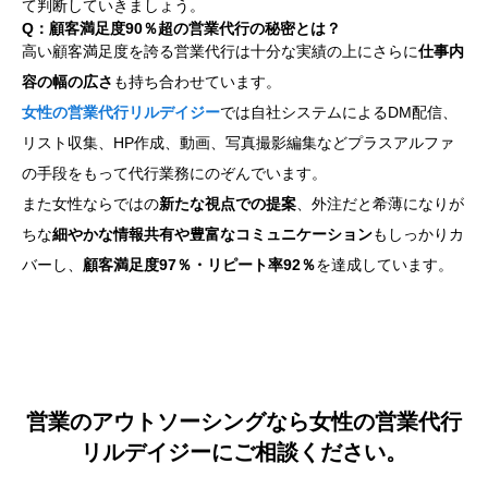
て判断していきましょう。
Q：顧客満足度90％超の営業代行の秘密とは？
高い顧客満足度を誇る営業代行は十分な実績の上にさらに
仕事内
容の幅の広さ
も持ち合わせています。
女性の営業代行リルデイジー
では自社システムによるDM配信、
リスト収集、HP作成、動画、写真撮影編集などプラスアルファ
の手段をもって代行業務にのぞんでいます。
また女性ならではの
新たな視点での提案
、外注だと希薄になりが
ちな
細やかな情報共有や豊富なコミュニケーション
もしっかりカ
バーし、
顧客満足度97％・リピート率92％
を達成しています。
営業のアウトソーシングなら女性の営業代行
リルデイジーにご相談ください。