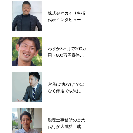
様
株式会社カイリキ様
平均単価30万円超の
代表インタビュー｜
案件を“6アポ → 2受
営業代行で高粗利サ
注・資料請求61
ロン商材を拡
件”に導いた営業代
販！“ABテスト×フォ
行導入事例 舞台裏レ
ーム営業”で成果を
ポート
わずか3ヶ月で200万
営業代行の費用って
出す秘訣とは？
円・500万円案件を
どれくらい？報酬の
含む4件受注！信頼
決まり方と選び方を
できるパートナーと
解説
の二人三脚が生んだ
成果
営業は“丸投げ”では
営業代行の仕事内容
なく伴走で成果に ―
徹底解説！依頼方法
ミルブレインズ合同
とおすすめの営業代
会社様事例ご紹介
行も紹介
税理士事務所の営業
営業代行でのクレー
代行が大成功！成果
ム発生は◯◯のせ