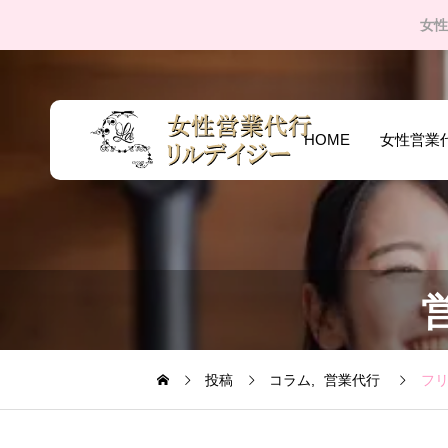
女性
HOME
女性営業
投稿
コラム
営業代行
フ