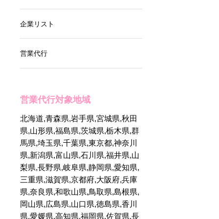
メリットとは？おす
すめ営業代行会社を
企業リスト
紹介
その営業手段適切で
営業代行
すか？成績が伸び悩
んだ時のおすすめ営
業手段5選
営業代行対象地域
軽貨物の営業代行で
北海道,青森県,岩手県,宮城県,秋田
1台から3台へ！女性
県,山形県,福島県,茨城県,栃木県,群
チームが実現した驚
馬県,埼玉県,千葉県,東京都,神奈川
きの成果とは
県,新潟県,富山県,石川県,福井県,山
梨県,長野県,岐阜県,静岡県,愛知県,
業績UPも夢じゃな
三重県,滋賀県,京都府,大阪府,兵庫
い!営業効率化に必要
県,奈良県,和歌山県,鳥取県,島根県,
なもの＆方法を徹底
解説
岡山県,広島県,山口県,徳島県,香川
県,愛媛県,高知県,福岡県,佐賀県,長