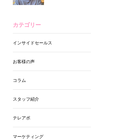
をあげたその営業手
い!？クレーム回避法
法とは！？【お客様
徹底解説
の声】
税理士事務所の営業
カテゴリー
代行が大成功！成果
をあげたその営業手
インサイドセールス
法とは！？【お客様
の声】
営業の成果はアポイ
お客様の声
ントの数で決まる！
効率的なアポの獲り
コラム
方もご紹介
建築・住宅ブランデ
スタッフ紹介
ィング企業様との営
業代行打ち合わせレ
テレアポ
ポート
営業代行の3つのデ
マーケティング