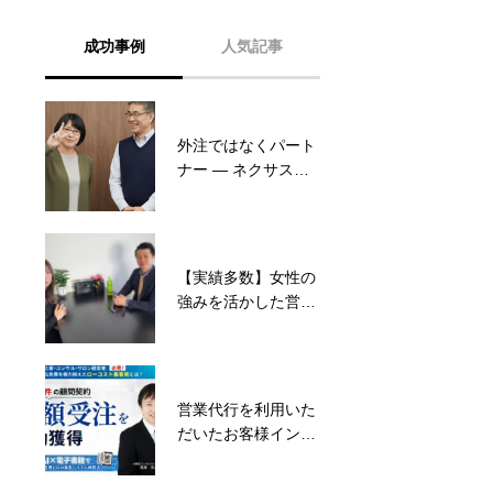
成功事例
人気記事
外注ではなくパート
テレアポ代行でコス
ナー ― ネクサスリ
ト削減＆利益増大！
ンクが実感したリル
優良代行を選ぶ方法
デイジーの営業支援
も教えます
【実績多数】女性の
徹底比較!初めての営
強みを活かした営業
業代行はフリーラン
代行で、アポ率
スと代行会社どちら
8.3％を達成！株式
がおすすめ?
会社ビジネスコネク
ション高橋社長イン
営業代行を利用いた
営業は“丸投げ”では
タビュー
だいたお客様インタ
なく伴走で成果に ―
ビュー：アーバン企
ミルブレインズ合同
画株式会社 滝澤宗之
会社様事例ご紹介