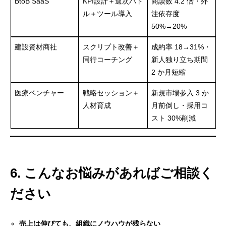
BtoB SaaS
KPI設計＋週次ハド
商談数 4.2 倍・外
ル＋ツール導入
注依存度
50%→20%
建設資材商社
スクリプト改善＋
成約率 18→31%・
同行コーチング
新人独り立ち期間
2 か月短縮
医療ベンチャー
戦略セッション＋
新規市場参入 3 か
人材育成
月前倒し・採用コ
スト 30%削減
6. こんなお悩みがあればご相談く
ださい
売上は伸びても、組織にノウハウが残らない