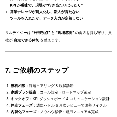
KPI が曖昧で、現場が“行き当たりばったり”
営業ナレッジが属人化し、新人が育たない
ツールを入れたが、データ入力が定着しない
リルデイジーは
“外部視点” と “現場感覚”
の両方を持ち寄り、貴
社が
自走できる体制
を整えます。
目次
― 一緒に戦略を描き、営業力そのものを底上げするリ
7. ご依頼のステップ
ルデイジーの伴走型サポート ―
2. 営業のアウトソーシングとのちがいは？
無料相談
：課題ヒアリング & 現状診断
3. “営業参謀” サポート 5 つの柱
参謀プラン提案
：ゴール設定・ロードマップ策定
キックオフ
：KPI ダッシュボード & コミュニケーション設計
4. 定期コミュニケーションの流れ
伴走フェーズ
：週次ハドル & 月次レビューで改善サイクル
5. 導入企業さまの “参謀効果”
内製化フェーズ
：ノウハウ移管・運用マニュアル完成