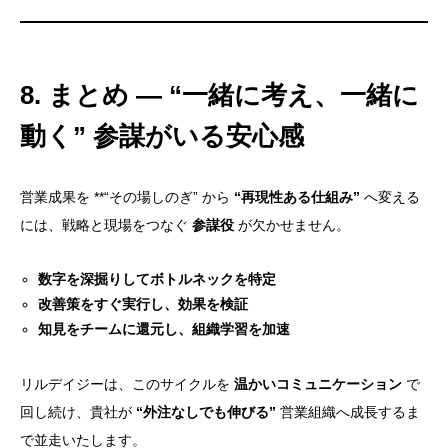
6. こんなお悩みがあればご相談ください
7. ご依頼のステップ
8. まとめ ― “一緒に考え、一緒に動く” 参謀がいる
8. まとめ ― “一緒に考え、一緒に
安心感
動く” 参謀がいる安心感
営業成果を **“その場しのぎ” から
“再現性ある仕組み”
へ変える
には、戦略と現場をつなぐ
参謀役
が欠かせません。
数字を深掘りしてボトルネックを特定
改善策をすぐ実行し、効果を検証
知見をチームに還元し、組織学習を加速
リルデイジーは、このサイクルを
温かいコミュニケーション
で
回し続け、貴社が
“外注なしでも伸びる”
営業組織へ成長するま
で並走いたします。