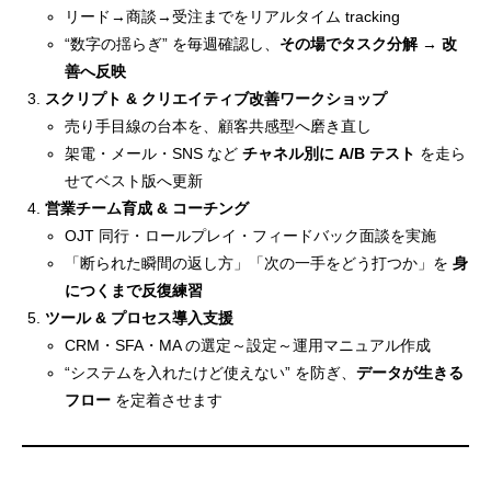
リード→商談→受注までをリアルタイム tracking
“数字の揺らぎ” を毎週確認し、
その場でタスク分解 → 改
善へ反映
スクリプト & クリエイティブ改善ワークショップ
売り手目線の台本を、顧客共感型へ磨き直し
架電・メール・SNS など
チャネル別に A/B テスト
を走ら
せてベスト版へ更新
営業チーム育成 & コーチング
OJT 同行・ロールプレイ・フィードバック面談を実施
「断られた瞬間の返し方」「次の一手をどう打つか」を
身
につくまで反復練習
ツール & プロセス導入支援
CRM・SFA・MA の選定～設定～運用マニュアル作成
“システムを入れたけど使えない” を防ぎ、
データが生きる
フロー
を定着させます