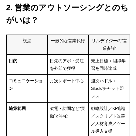
2. 営業のアウトソーシングとのち
がいは？
視点
一般的な営業代行
リルデイジーの“営
業参謀”
目的
目先のアポ・受注
売上目標 + 組織学
を外部で獲得
習を同時達成
コミュニケーショ
月次レポート中心
週次ハドル +
ン
Slack/チャット即
レス
施策範囲
架電・訪問など“実
戦略設計／KPI設計
働”が中心
／スクリプト改善
／人材育成／ツー
ル導入支援