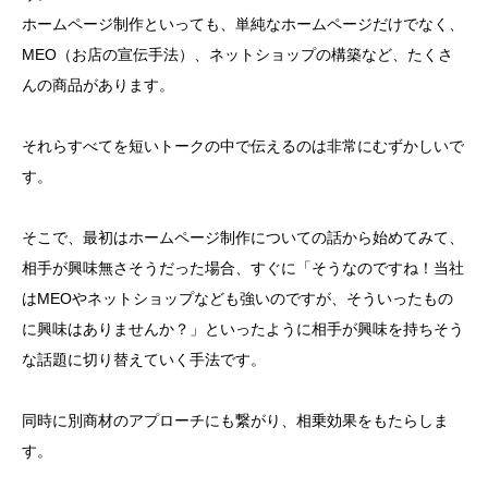
テレアポ営業を外部に委託して失敗する５つの理由
ホームページ制作といっても、単純なホームページだけでなく、
成果の出る月と出ない月のムラがある
MEO（お店の宣伝手法）、ネットショップの構築など、たくさ
んの商品があります。
アポイント獲得率が低すぎる
広すぎる商圏やターゲット
それらすべてを短いトークの中で伝えるのは非常にむずかしいで
す。
商圏とトークの内容が合っていない
トークスクリプトに現場の声を反映させていない
そこで、最初はホームページ制作についての話から始めてみて、
テレアポの成果が劇的に改善する５つのノウハウ
相手が興味無さそうだった場合、すぐに「そうなのですね！当社
はMEOやネットショップなども強いのですが、そういったもの
アポインターからの所感を集めながらトークを改良
に興味はありませんか？」といったように相手が興味を持ちそう
していく
な話題に切り替えていく手法です。
切り返しのトークを集めて共有する
商品の見せ方を変える
同時に別商材のアプローチにも繋がり、相乗効果をもたらしま
す。
期間を空けて再営業