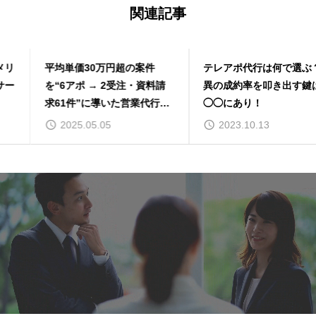
関連記事
平均単価30万円超の案件
テレアポ代行は何で選ぶ？驚
を“6アポ → 2受注・資料請
異の成約率を叩き出す鍵は
求61件”に導いた営業代行導
◯◯にあり！
入事例 舞台裏レポート
2025.05.05
2023.10.13