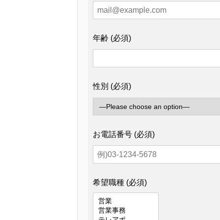
年齢 (必須)
性別 (必須)
お電話番号 (必須)
希望職種 (必須)