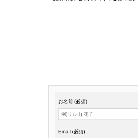
お名前 (必須)
Email (必須)