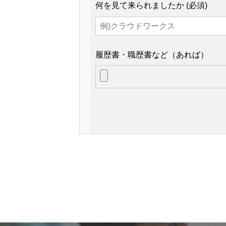
何を見て来られましたか (必須)
履歴書・職歴書など（あれば）